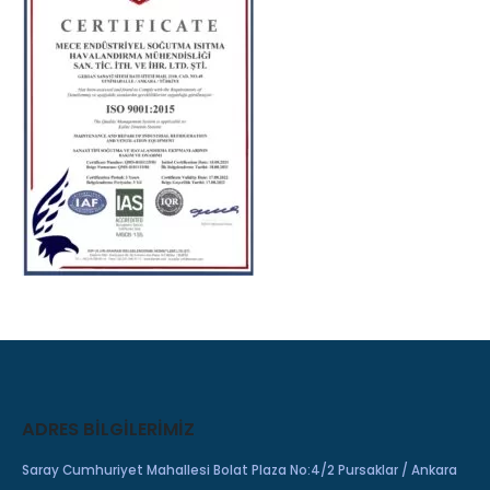
ADRES BILGILERIMIZ
Saray Cumhuriyet Mahallesi Bolat Plaza No:4/2 Pursaklar / Ankara