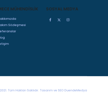
MECE MÜHENDİSLİK
SOSYAL MEDYA
akkımızda
akım Sözleşmesi
eferanslar
log
letişim
2021. Tüm Hakları Saklıdır. Tasarım ve SEO
DuendeMedya