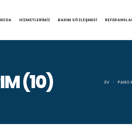
MIZDA
HIZMETLERIMIZ
BAKIM SÖZLEŞMESI
REFERANSLA
IM (10)
EV
PANO K