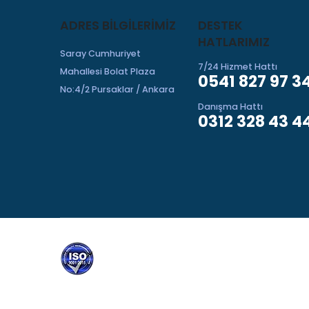
ADRES BILGILERIMIZ
DESTEK
HATLARIMIZ
Saray Cumhuriyet
7/24 Hizmet Hattı
Mahallesi Bolat Plaza
0541 827 97 3
No:4/2 Pursaklar / Ankara
Danışma Hattı
0312 328 43 4