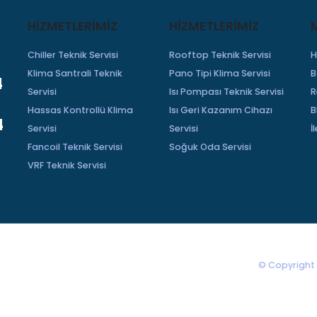
HIZMETLERIMIZ
HİZMETLERİMİZ
Chiller Teknik Servisi
Rooftop Teknik Servisi
H
Klima Santrali Teknik
Pano Tipi Klima Servisi
B
4
Servisi
Isı Pompası Teknik Servisi
R
Hassas Kontrollü Klima
Isı Geri Kazanım Cihazı
B
4
Servisi
Servisi
İ
Fancoil Teknik Servisi
Soğuk Oda Servisi
VRF Teknik Servisi
© Copyright 