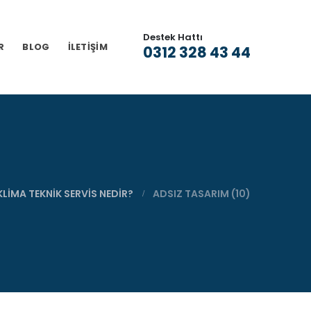
Destek Hattı
R
BLOG
İLETIŞIM
0312 328 43 44
LIMA TEKNIK SERVIS NEDIR?
ADSIZ TASARIM (10)