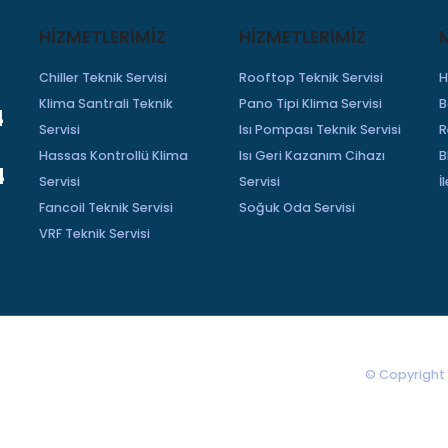
HIZMETLERIMIZ
HİZMETLERİMİZ
Chiller Teknik Servisi
Rooftop Teknik Servisi
H
Klima Santrali Teknik
Pano Tipi Klima Servisi
B
4
Servisi
Isı Pompası Teknik Servisi
R
Hassas Kontrollü Klima
Isı Geri Kazanım Cihazı
B
4
Servisi
Servisi
İ
Fancoil Teknik Servisi
Soğuk Oda Servisi
VRF Teknik Servisi
© Copyright 