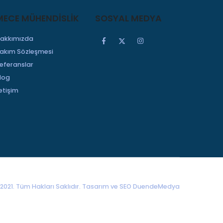
MECE MÜHENDİSLİK
SOSYAL MEDYA
akkımızda
akım Sözleşmesi
eferanslar
log
letişim
2021. Tüm Hakları Saklıdır. Tasarım ve SEO
DuendeMedya