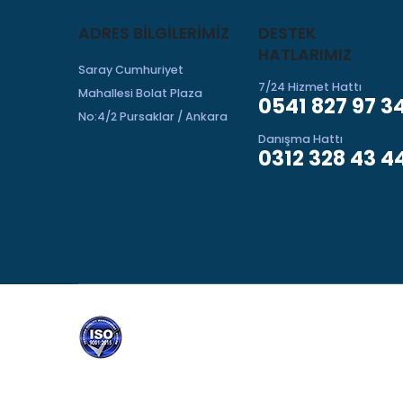
ADRES BILGILERIMIZ
DESTEK
HATLARIMIZ
Saray Cumhuriyet
7/24 Hizmet Hattı
Mahallesi Bolat Plaza
0541 827 97 3
No:4/2 Pursaklar / Ankara
Danışma Hattı
0312 328 43 4