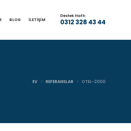
Destek Hattı
R
BLOG
İLETIŞIM
0312 328 43 44
EV
REFERANSLAR
OTEL-2000