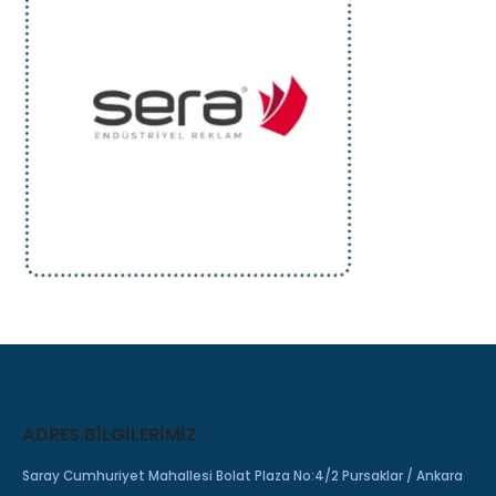
ADRES BILGILERIMIZ
Saray Cumhuriyet Mahallesi Bolat Plaza No:4/2 Pursaklar / Ankara